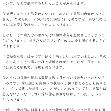
ャンブルなどで散財するといったことがみられます。
躁状態ではとても気分がよいので、本人には病気の自覚がありま
せん。 そのため、うつ状態では病院に行くのですが、躁状態のと
きには治療を受けないことがよくあります。
しかし、うつ病だけの治療では双極性障害を悪化させてしまうこ
とがあります。 周りの人が気づいて早めに治療を開始することが
望まれます。
「双極性障害」はかつて「躁うつ病」といわれていました。 その
こともあってうつ病の一種と誤解されがちでしたが、実はこの二
つは異なる病気で、治療も異なります。
躁とうつの症状が現れる間隔は数ヶ月だったり数年だったりいろ
いろです。 躁状態から突然うつ状態へと切り替わることもありま
す。 うつ状態しか経験したことがないと思っていても、病気とは
思えないようなごく軽い躁状態を何度も経験していた、というこ
ともあります。
一般に、躁状態の期間よりもうつ状態の期間のほうが長く続く傾