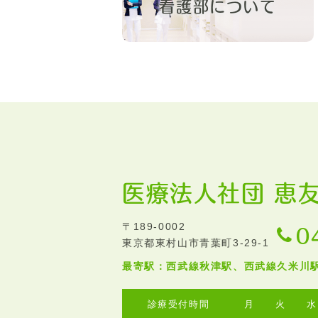
看護部について
医療法人社団 恵
〒189-0002
0
東京都東村山市青葉町3-29-1
最寄駅：西武線秋津駅、西武線久米川駅
診療受付時間
月
火
水