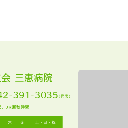
友会 三恵病院
42-391-3035
（代表）
、JR新秋津駅
木
金
土・日・祝