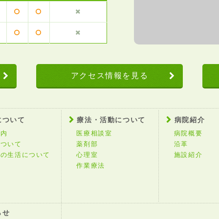
アクセス情報を見る
について
療法・活動について
病院紹介
案内
医療相談室
病院概要
について
薬剤部
沿革
中の生活について
心理室
施設紹介
作業療法
らせ